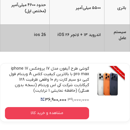
حدود ۴۶۰۰ میلی‌آمپر
باتری
۵۵۰۰ میلی‌آمپر
(مختص اپل)
سیستم
اندروید ۱۳ + لانچر iOS ۲۶
ios 26
عامل
گوشی طرح آیفون مدل 17 پرومکس iphone 17
pro max با بالاترین کیفیت کلاس A ویتنام فول
کپی دو سیم کارت رم 10 واقعی ظرفیت 128
گیگابایت شرکت کی اس ویتنام (نسخه بدون
هنگی) (حافظه نمایشی 1 ترابایت)
۳۶,۹۰۰,۰۰۰
۳۹,۰۰۰,۰۰۰
مشاهده و خرید کالا