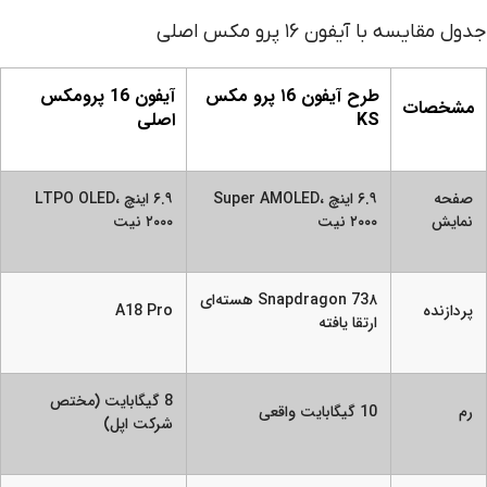
جدول مقایسه با آیفون ۱6 پرو مکس اصلی
طرح آیفون ۱6 پرو مکس
آیفون 16 پرومکس
مشخصات
KS
اصلی
صفحه
۶.۹ اینچ Super AMOLED،
۶.۹ اینچ LTPO OLED،
نمایش
۲۰۰۰ نیت
۲۰۰۰ نیت
Snapdragon 73۸ هسته‌ای
پردازنده
A18 Pro
ارتقا یافته
8 گیگابایت (مختص
رم
10 گیگابایت واقعی
شرکت اپل)