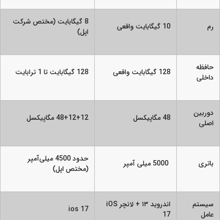
8 گیگابایت (مختص شرکت
رم
10 گیگابایت واقعی
اپل)
حافظه
128 گیگابایت واقعی
128 گیگابایت تا 1 ترابایت
داخلی
دوربین
48 مگاپیکسل
48+12+12 مگاپیکسل
اصلی
حدود 4500 میلی‌آمپر
باتری
5000 میلی آمپر
(مختص اپل)
سیستم
اندروید ۱۳ + لانچر iOS
ios 17
عامل
17