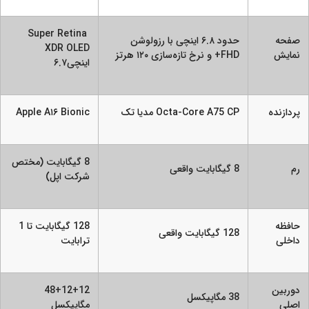
Super Retina
صفحه
حدود ۶.۸ اینچی با رزولوشن
XDR OLED
نمایش
FHD+ و نرخ تازه‌سازی ۱۲۰ هرتز
اینچی۶.۷
پردازنده
Octa-Core A75 CP مدیا تک
Apple A۱۶ Bionic
8 گیگابایت (مختص
رم
8 گیگابایت واقعی
شرکت اپل)
حافظه
128 گیگابایت تا 1
128 گیگابایت واقعی
داخلی
ترابایت
دوربین
48+12+12
38 مگاپیکسل
اصلی
مگاپیکسل