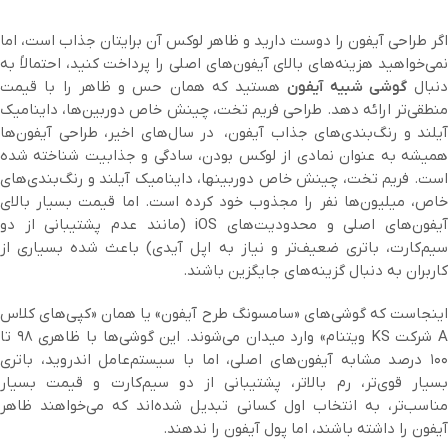
اگر طراحی آیفون را دوست دارید و ظاهر لوکس آن برایتان جذاب است، اما
نمی‌خواهید هزینه‌های بالای آیفون‌های اصلی را پرداخت کنید، احتمالاً به
دنبال
گوشی شبیه آیفون
هستید که همان حس و ظاهر را با قیمت
منطقی‌تر ارائه دهد. طراحی فریم تخت، چینش خاص دوربین‌ها، داینامیک
آیلند و رنگ‌بندی‌های جذاب آیفون، در سال‌های اخیر، طراحی آیفون‌ها
همیشه به عنوان نمادی از لوکس بودن، سادگی و جذابیت شناخته شده
است. فریم تخت، چینش خاص دوربینها، داینامیک آیلند و رنگ‌بندی‌های
خاص، میلیون‌ها نفر را مجذوب خود کرده است. اما قیمت بسیار بالای
آیفون‌های اصلی و محدودیت‌های iOS (مانند عدم پشتیبانی از دو
سیم‌کارت، باتری ضعیف‌تر و نیاز به اپل آیدی) باعث شده بسیاری از
کاربران به دنبال گزینه‌های جایگزین باشند.
اینجاست که گوشی‌های «سامسونگ طرح آیفون» یا همان «کپی‌های کلاس
A شرکت KS ویتنام» وارد میدان می‌شوند. این گوشی‌ها با ظاهری ۹۸ تا
۱۰۰ درصد مشابه آیفون‌های اصلی، اما با سیستم‌عامل اندروید، باتری
بسیار قوی‌تر، رم بالاتر، پشتیبانی از دو سیم‌کارت و قیمت بسیار
مناسب‌تر، به انتخاب اول کسانی تبدیل شده‌اند که می‌خواهند ظاهر
آیفون را داشته باشند، اما پول آیفون را ندهند.