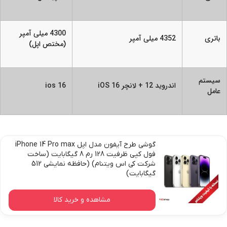
4300 میلی آمپر
باتری
4352 میلی آمپر
(مختص اپل)
سیستم
اندروید 12 + لانچر iOS 16
ios 16
عامل
گوشی طرح آیفون مدل اپل iPhone 14 Pro max
فول کپی ظرفیت 128 رم 8 گیگابایت (ساخت
شرکت کی اس ویتنام) (حافظه نمایشی 512
گیگابایت)
مشاهده و خرید کالا