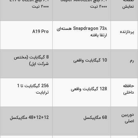
نمایش
۲۰۰۰ نیت
۲۰۰۰ نیت
Snapdragon 73۸ هسته‌ای
پردازنده
A19 Pro
ارتقا یافته
8 گیگابایت (مختص
رم
10 گیگابایت واقعی
شرکت اپل)
حافظه
256 گیگابایت تا 1
128 گیگابایت واقعی
داخلی
ترابایت
دوربین
68 مگاپیکسل
48+12+12 مگاپیکسل
اصلی