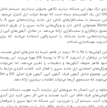
برای درک بهتر این مسئله، بیایید نگاهی عمیق‌تر بیندازیم. سیستم عامل
iOS اپل یک اکوسیستم بسته است که توسط شرکت اپل کنترل می‌شود.
این سیستم با سخت‌افزارهای خاص اپل مانند پردازنده‌های سری A یا
Bionic هم‌خوانی کامل دارد و ویژگی‌هایی مانند سیری را از طریق ادغام
عمیق نرم‌افزاری و سخت‌افزاری ارائه می‌دهد. در مقابل، آیفون‌های کپی از
پردازنده‌هایی مانند مدیاتک یا اسنپدراگون استفاده می‌کنند که برای
اندروید بهینه‌سازی شده‌اند.
این گوشی‌ها تا ۹۵ تا ۹۸ درصد در ظاهر شبیه به مدل‌های اصلی هستند،
اما در نرم‌افزار، از اندروید ۱۲ یا ۱۳ با پوسته iOS بهره می‌برند. این پوسته
تنها ظاهر منوها، آیکون‌ها و تنظیمات را تغییر می‌دهد، اما نمی‌تواند
ویژگی‌های انحصاری اپل مانند سیری را فعال کند. کلمات کلیدی مرتبط با
این موضوع شامل آیفون فیک، آیفون کپی، آیفون طرح اصلی، iOS و Siri
می‌شوند که جستجوی آن‌ها می‌تواند اطلاعات بیشتری ارائه دهد.
علاوه بر این، اتصال به سرورهای اپل نیازمند تأیید هویت دستگاه است.
گوشی‌های فیک فاقد این تأیید هستند و حتی اگر سعی کنید اپل آیدی
وارد کنید، سیستم آن را نمی‌پذیرد. این مسئله نه تنها سیری را غیرفعال
می‌کند، بلکه دسترسی به اپ استور واقعی اپل را نیز محدود می‌سازد. در