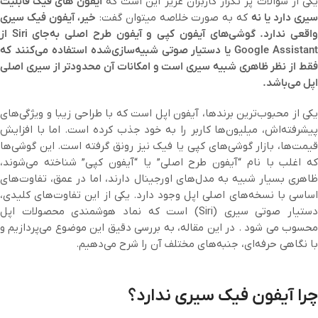
کی از سؤالات پر تکرار کاربران عزیز این است که
آیفون های فیک قابلیت
یری دارد یا نه
که به صورت خلاصه میتوان گفت:
خیر، آیفون فیک سیری
واقعی ندارد. گوشی‌های آیفون کپی و آیفون طرح اصلی به‌جای Siri از
Google Assistant یا دستیار صوتی شبیه‌سازی‌شده استفاده می‌کنند که
فقط از نظر ظاهری شبیه سیری است و امکانات آن محدودتر از سیری اصلی
اپل می‌باشد.
یکی از محبوب‌ترین برندها، آیفون اپل است که با طراحی زیبا و ویژگی‌های
پیشرفته‌اش، میلیون‌ها کاربر را به خود جذب کرده است. اما با افزایش
قیمت‌ها، بازار گوشی‌های کپی یا فیک نیز رونق گرفته است. این گوشی‌ها
که اغلب با نام “آیفون طرح اصلی” یا “آیفون کپی” شناخته می‌شوند،
ظاهری بسیار شبیه به مدل‌های اورجینال دارند، اما در عمق، تفاوت‌های
اساسی با نسخه‌های اصلی اپل وجود دارد. یکی از این تفاوت‌های کلیدی،
دستیار صوتی سیری (Siri) است که نماد هوشمندی محصولات اپل
محسوب می شود . در این مقاله، به بررسی دقیق این موضوع می‌پردازیم و
با نگاهی حرفه‌ای، جنبه‌های مختلف آن را شرح می‌دهیم.
چرا آیفون فیک سیری ندارد؟