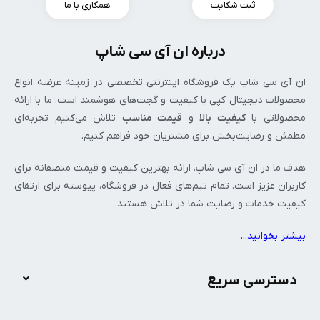
ثبت شکایت
همکاری با ما
خرید گوشی طرح سامسونگ از ان آی سی
شاپ
درباره ان آی سی شاپ
ان‌ آی‌ سی شاپ یک فروشگاه اینترنتی تخصصی در زمینه عرضه انواع
گوشی سامسونگ طرح اصلی نسخه فول کپی محصول شرکت سامسونگ
محصولات دیجیتال کپی با کیفیت و گجت‌های هوشمند است. ما با ارائه
است که توسط شرکت KS ویتنام طراحی و ساخته شده است. این
محصولاتی با
کیفیت بالا
و
قیمت مناسب
تلاش می‌کنیم تجربه‌ای
گوشی ها از نظر ظاهری هیچ تفاوتی با نسخه اصلی ندارند و از نظر
مطمئن و رضایت‌بخش برای مشتریان خود فراهم کنیم.
امکانات و قابلیت ها کاملا مشابه گوشی های میان رده بازار، با این
تفاوت که ظاهر یک گوشی پرچمدار رو عرضه می کند. با توجه به قیمت
هدف ما در ان‌ آی‌ سی شاپ، ارائه بهترین کیفیت و قیمت منصفانه برای
مناسب، کارایی و دوام بالا،
خرید گوشی طرح سامسونگ
، کاملا مقرون به
کاربران عزیز است. تمام تیم‌های فعال در فروشگاه، پیوسته برای ارتقای
صرفه است.
کیفیت خدمات و رضایت شما در تلاش هستند.
خرید گوشی ورتو
بیشتر بخوانید..
.
آیا روزی فرا خواهد رسید موبایل‌های گرانقیمتی که برای افراد خاص
دسترسی سریع
تولید شده‌اند دردسترس عموم قرار بگیرند؟
طبیعتا کمپانی ثروتمندی مانند ورتو برای بالابردن کیفیت محصولاتش