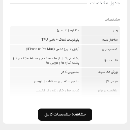
جدول مشخصات
مشخصات
وزن
30 گرم (تقریبی)
ساختار بدنه
پلی‌کربنات شفاف + بامپر TPU
مناسب برای
آیفون 16 پرو مکس (iPhone 16 Pro Max)
پشتیبانی کامل از مگ سیف اپل، محافظ 360 درجه از
قابلیت ویژه
پشت، کناره ها و دوربین ها
ویژگی مگ سیف
پشتیبانی کامل
طراحی لنز
لبه‌ برجسته برای محافظت از دوربین
مقاومت در برابر
ضربه، خط و خش، لکه و اثر انگشت
سازگاری با شارژ بی‌سیم
دارد (مگ سیف)
مشاهده مشخصات کامل