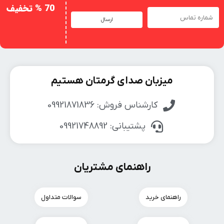
70 % تخفیف
ارسال
میزبان صدای گرمتان هستیم
کارشناس فروش: 09921871836
پشتیبانی: 09921748892
راهنمای مشتریان
راهنمای خرید
سوالات متداول