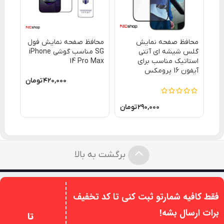
محافظ صفحه نمایش
محافظ صفحه نمایش فول
s 2
گلس شیشه ای آنتی
SG مناسب گوشی iPhone
استاتیک مناسب برای
14 Pro Max
اصل
آیفون 16 پرومکس
۴۲۰,۰۰۰
تومان
۲۹۰,۰۰۰
تومان
برگشت به بالا
فقط کافیه شمارتو ثبت کنی تا کد تخفیف
برات ارسال بشه!
تا