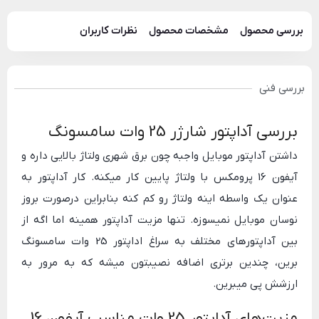
بررسی محصول
مشخصات محصول
نظرات کاربران
بررسی فنی
بررسی آداپتور شارژر 25 وات سامسونگ
داشتن آداپتور موبایل واجبه چون برق شهری ولتاژ بالایی داره و
آیفون 16 پرومکس با ولتاژ پایین کار میکنه. کار آداپتور به
عنوان یک واسطه اینه ولتاژ رو کم کنه بنابراین درصورت بروز
نوسان موبایل نمیسوزه. تنها مزیت آداپتور همینه اما اگه از
بین آداپتورهای مختلف به سراغ اداپتور 25 وات سامسونگ
برین، چندین برتری اضافه نصیبتون میشه که به مرور به
ارزشش پی میبرین.
مزیت‌های آداپتور 25 وات مناسب آیفون 16