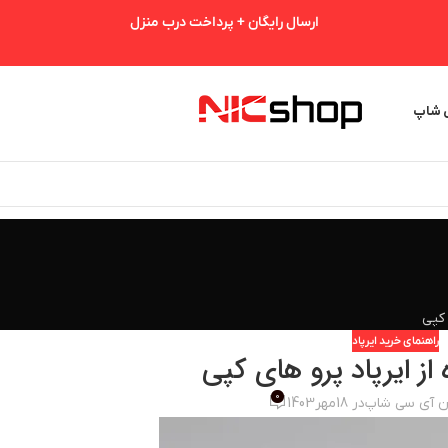
ارسال رایگان + پرداخت درب منزل
ی شاپ
 کپی
راهنمای خرید ایرپاد
از ایرپاد پرو های کپی
0
ن آی سی شاپ
در 18مهر1403