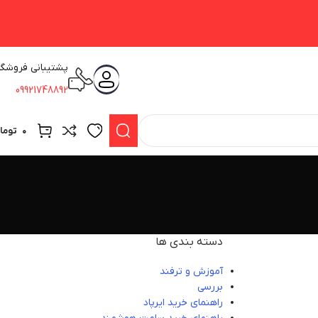
پشتیبانی فروشگا
09921748892
۰
توما
دسته بندی ها
آموزش و ترفند
بررسی
راهنمای خرید ایرپاد