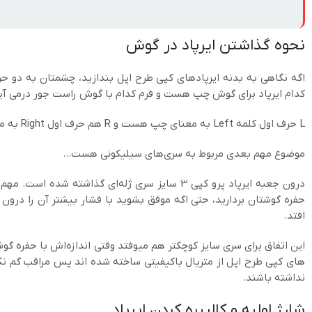
نحوه گذاشتن ایرپاد در گوش
کدام ایرپاد برای گوش چپ هست و فرم کدام با گوش راست جور درمی آی
L حرف اول کلمه Left به معنای چپ هست و R هم حرف اول Right به معنای چپ.
موضوع مهم بعدی مربوط به سری‌های سیلیکونی هست…
درون جعبه ایرپاد پرو کپی 3 سایز سری ژله‌ای گذاش
حفره گوشتان بردارید، حتی اگه موفق بشوید با فشار بیشتر آن را درون
افتد.
این اتفاق برای سری سایز کوچکتر هم میوفتد وقتی اندازه‌اش با حفره گو
های کپی طرح اپل از متریال باکیفیتی ساخته شده اند پس مراقب گم نک
نداشته باشند.
شارژ اولیه و کالیبره کردن ایرپاد