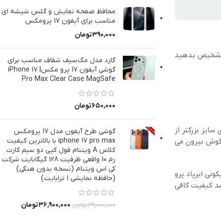
محافظ صفحه نمایش و گلس شیشه ای
مناسب برای آیفون 17 پرومکس
۳۹۰,۰۰۰
تومان
ه‌ست تا سریع‌تر تشخیص بدهید
گارد مدل مگ‌سیف شفاف مناسب برای
گوشی آیفون 17 پرو مکس| iPhone 17
Pro Max Clear Case MagSafe
۶۵۰,۰۰۰
تومان
ی سایز بزرگتر از
گوشی طرح آیفون مدل 17 پرومکس
iphone 17 pro max با بالاترین کیفیت
 گوش بیرون می
کلاس A ویتنام فول کپی دو سیم کارت
رم 10 واقعی ظرفیت 128 گیگابایت شرکت
کی اس ویتنام (نسخه بدون هنگی)
ونی ایرپاد پرو
(حافظه نمایشی 1 ترابایت)
سد کیفیت کافی
۳۶,۹۰۰,۰۰۰
تومان
۳۹,۰۰۰,۰۰۰
تومان