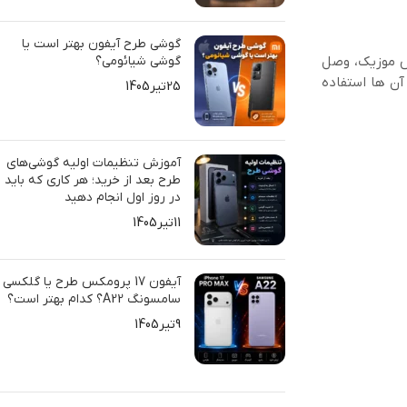
گوشی طرح آیفون بهتر است یا
خش موزیک، وصل
گوشی شیائومی؟
آن ها استفاده
25تیر1405
آموزش تنظیمات اولیه گوشی‌های
طرح بعد از خرید؛ هر کاری که باید
در روز اول انجام دهید
11تیر1405
آیفون 17 پرومکس طرح یا گلکسی
سامسونگ A22؟ کدام بهتر است؟
9تیر1405