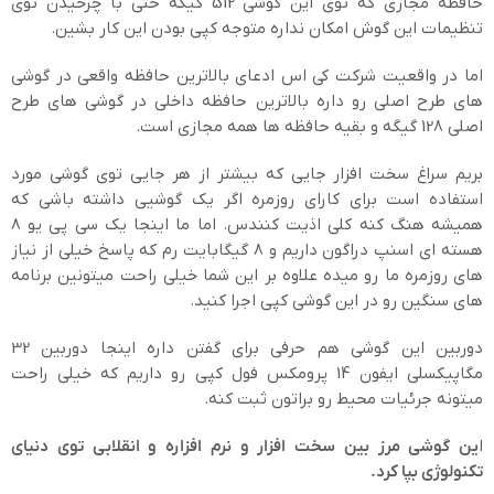
حافطه مجازی که توی این گوشی 512 گیگه حتی با چرخیدن توی
تنظیمات این گوش امکان نداره متوجه کپی بودن این کار بشین.
اما در واقعیت شرکت کی اس ادعای بالاترین حافظه واقعی در گوشی
های طرح اصلی رو داره بالاترین حافظه داخلی در گوشی های طرح
اصلی 128 گیگه و بقیه حافظه ها همه مجازی است.
بریم سراغ سخت افزار جایی که بیشتر از هر جایی توی گوشی مورد
استفاده است برای کارای روزمره اگر یک گوشیی داشته باشی که
همیشه هنگ کنه کلی اذیت کنندس. اما ما اینجا یک سی پی یو 8
هسته ای اسنپ دراگون داریم و 8 گیگابایت رم که پاسخ خیلی از نیاز
های روزمره ما رو میده علاوه بر این شما خیلی راحت میتونین برنامه
های سنگین رو در این گوشی کپی اجرا کنید.
دوربین این گوشی هم حرفی برای گفتن داره اینجا دوربین 32
مگاپیکسلی ایفون 14 پرومکس فول کپی رو داریم که خیلی راحت
میتونه جرئیات محیط رو براتون ثبت کنه.
ا
ین گوشی مرز بین سخت افزار و نرم افزاره و انقلابی توی دنیای
تکنولوژی بپا کرد
.