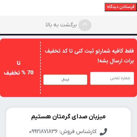
برگشت به بالا
فقط کافیه شمارتو ثبت کنی تا کد تخفیف
برات ارسال بشه!
تا
70 % تخفیف
ارسال
میزبان صدای گرمتان هستیم
کارشناس فروش: 09921871836