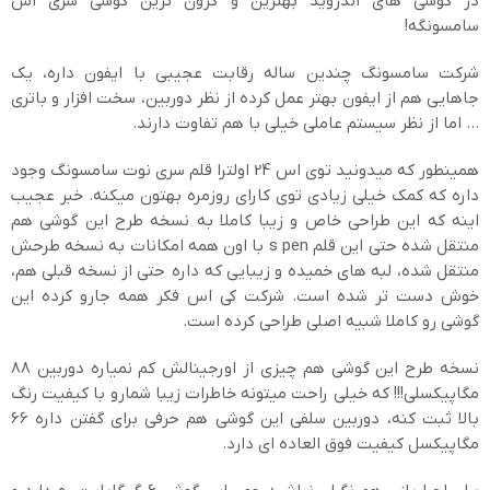
در گوشی های اندروید بهترین و گرون ترین گوشی سری اس
سامسونگه!
شرکت سامسونگ چندین ساله رقابت عجیبی با ایفون داره، یک
جاهایی هم از ایفون بهتر عمل کرده از نظر دوربین، سخت افزار و باتری
… اما از نظر سیستم عاملی خیلی با هم تفاوت دارند.
همینطور که میدونید توی اس 24 اولترا قلم سری نوت سامسونگ وجود
داره که کمک خیلی زیادی توی کارای روزمره بهتون میکنه. خبر عجیب
اینه که این طراحی خاص و زیبا کاملا به نسخه طرح این گوشی هم
منتقل شده حتی این قلم s pen با اون همه امکانات به نسخه طرحش
منتقل شده، لبه های خمیده و زیبایی که داره حتی از نسخه قبلی هم،
خوش دست تر شده است. شرکت کی اس فکر همه جارو کرده این
گوشی رو کاملا شبیه اصلی طراحی کرده است.
نسخه طرح این گوشی هم چیزی از اورجینالش کم نمیاره دوربین 88
مگاپیکسلی!!! که خیلی راحت میتونه خاطرات زیبا شمارو با کیفیت رنگ
بالا ثبت کنه، دوربین سلفی این گوشی هم حرفی برای گفتن داره 66
مگاپیکسل کیفیت فوق العاده ای دارد.