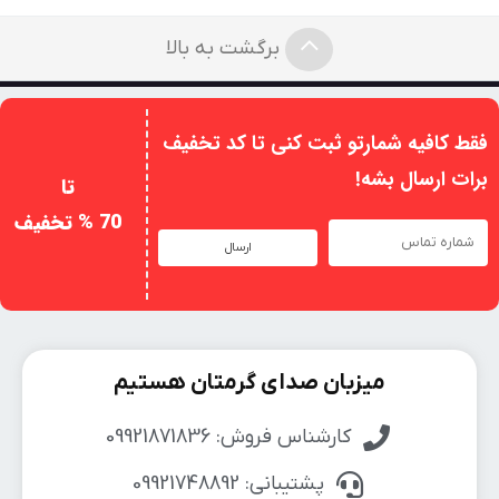
برگشت به بالا
فقط کافیه شمارتو ثبت کنی تا کد تخفیف
برات ارسال بشه!
تا
70 % تخفیف
ارسال
میزبان صدای گرمتان هستیم
کارشناس فروش: 09921871836
پشتیبانی: 09921748892